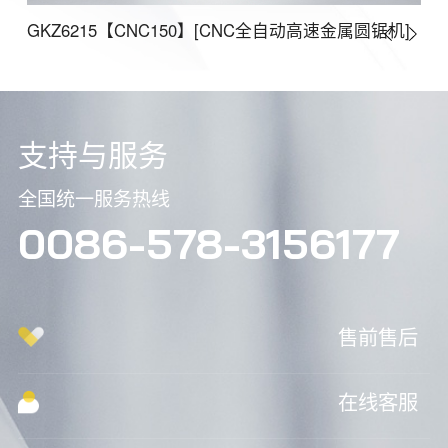
]
GKZ6215【CNC150】[CNC全自动高速金属圆锯机]
GK
支持与服务
全国统一服务热线
0086-578-3156177
售前售后
在线客服